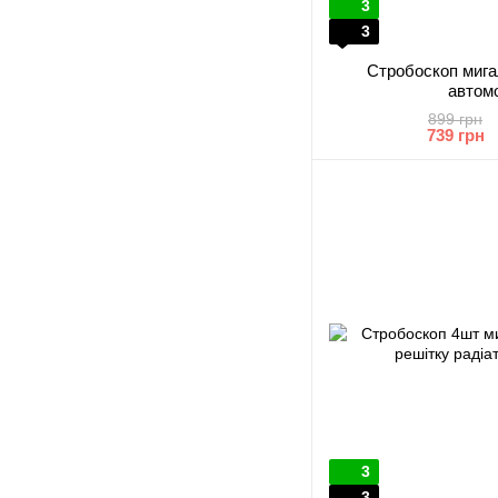
3
3
Стробоскоп мига
автом
899 грн
739 грн
3
3