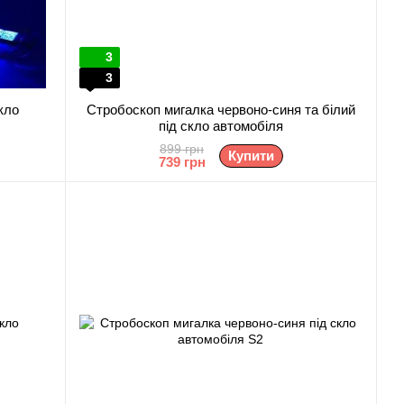
3
3
кло
Стробоскоп мигалка червоно-синя та білий
під скло автомобіля
899 грн
Купити
739 грн