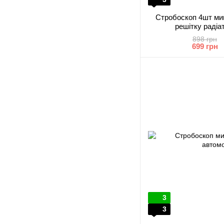
Стробоскоп 4шт миг
решітку радіа
898 грн
699 грн
3
3