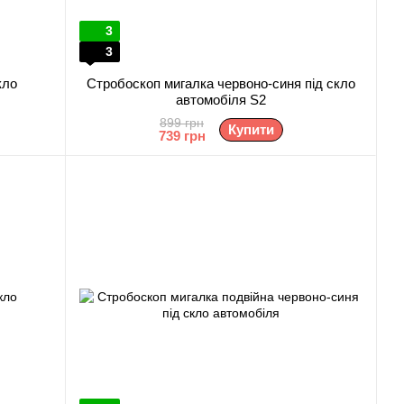
3
3
кло
Стробоскоп мигалка червоно-синя під скло
автомобіля S2
899 грн
Купити
739 грн