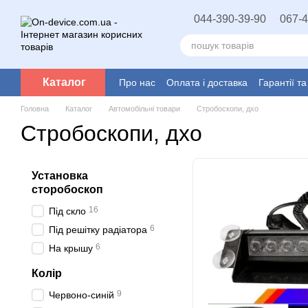
Перейти до основного контенту
044-390-39-90
067-4
Каталог
Про нас
Оплата і доставка
Гарантії т
Головна
Каталог
Автомобільні товари
Стробоскопи, дхо
Стробоскопи, дхо
Установка
сторобоскоп
16
Під скло
6
Під решітку радіатора
6
На крышу
Колір
9
Червоно-синій