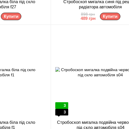
лка біла під скло
Стробоскоп мигалка синя під ре
біля f27
радіатора автомобіля
898 грн
Купити
Купити
489 грн
3
3
лка біла під скло
Стробоскоп мигалка подвійна черво
обіля f1
під скло автомобіля s04