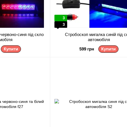
3
3
червоно-синя під скло
Стробоскоп мигалка синій під с
мобіля
автомобіля
Купити
599 грн
Купити