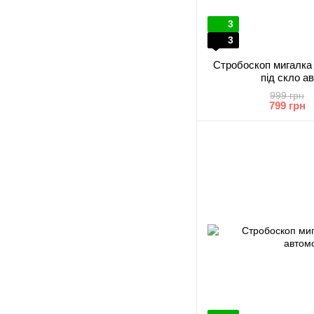
3
3
Стробоскоп мигалка 
під скло а
999 грн
799 грн