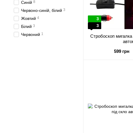
8
Синій
3
Червоно-синій, білий
4
Жовтий
3
3
3
Білий
1
Червоний
Стробоскоп мигалка 
авто
599 грн