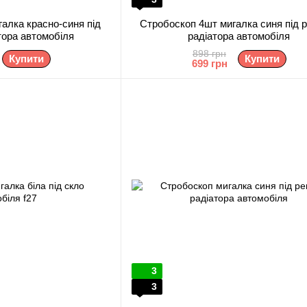
алка красно-синя під
Стробоскоп 4шт мигалка синя під 
тора автомобіля
радіатора автомобіля
898 грн
Купити
Купити
699 грн
3
3