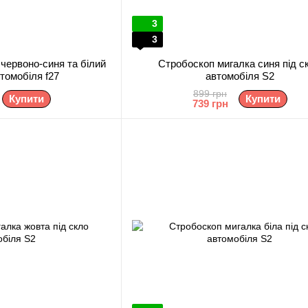
3
3
червоно-синя та білий
Стробоскоп мигалка синя під с
втомобіля f27
автомобіля S2
899 грн
Купити
Купити
739 грн