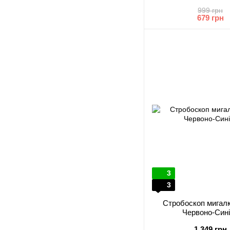
999 грн
679 грн
3
3
Стробоскоп мигалк
Червоно-Сині
1 349 грн