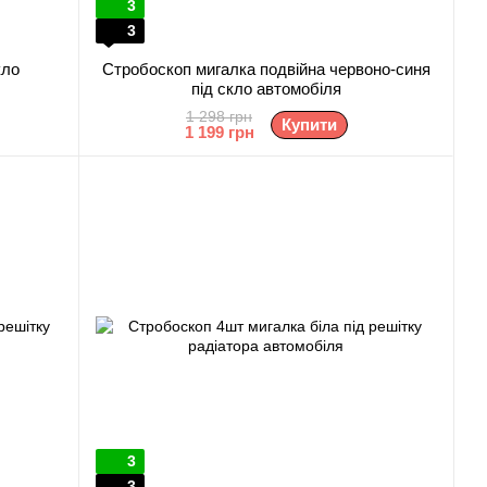
3
3
кло
Стробоскоп мигалка подвійна червоно-синя
під скло автомобіля
1 298 грн
Купити
1 199 грн
3
3