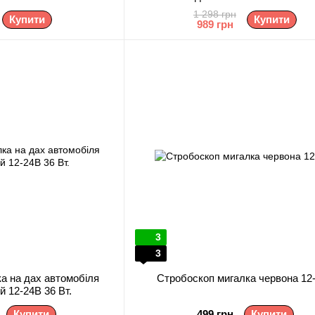
1 298 грн
Купити
Купити
989 грн
3
3
а на дах автомобіля
Стробоскоп мигалка червона 12
й 12-24В 36 Вт.
Купити
499 грн
Купити