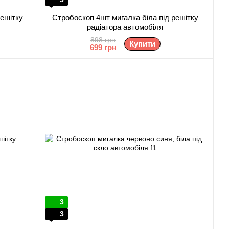
решітку
Стробоскоп 4шт мигалка біла під решітку
радіатора автомобіля
898 грн
Купити
699 грн
3
3