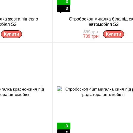
3
3
лка жовта під скло
Стробоскоп мигалка біла під с
обіля S2
автомобіля S2
899 грн
Купити
Купити
739 грн
3
3