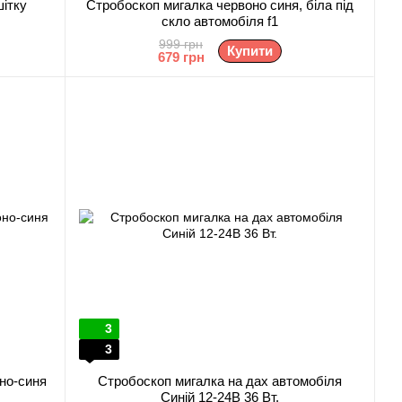
шітку
Стробоскоп мигалка червоно синя, біла під
скло автомобіля f1
999 грн
Купити
679 грн
3
3
но-синя
Стробоскоп мигалка на дах автомобіля
Синій 12-24В 36 Вт.