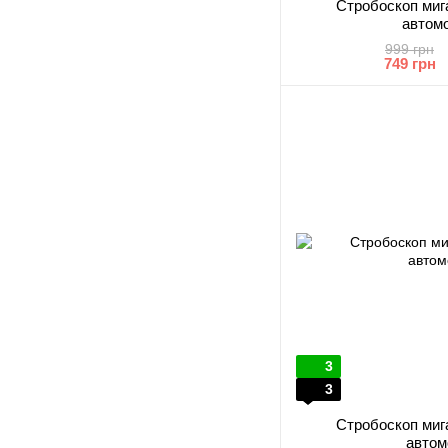
Стробоскоп мига
автомо
999 грн
749 грн
3
3
Стробоскоп мига
автом