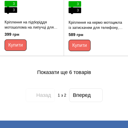
3
3
3
3
Кріплення на підборіддя
Кріплення на кермо мотоцикла
мотошолома на липучці для
із затискачем для телефону,
екшн камер(чорний)
кріпильним адаптером та
399 грн
589 грн
довгим гвинтом.
Купити
Купити
Показати ще 6 товарів
Назад
Вперед
1
з 2