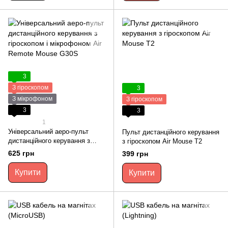
3
З гіроскопом
3
З мікрофоном
З гіроскопом
3
3
1
Універсальний аеро-пульт
Пульт дистанційного керування
дистанційного керування з
з гіроскопом Air Mouse Т2
гіроскопом і мікрофоном Air
625 грн
399 грн
Remote Mouse G30S
Купити
Купити