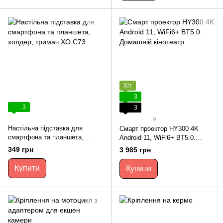
Хіт
3
3
3
9
Настільна підставка для
Смарт проектор HY300 4K
смартфона та планшета,
Android 11, WiFi6+ BT5.0.
холдер, тримач XO C73
Домашній кінотеатр
349 грн
3 985 грн
Купити
Купити