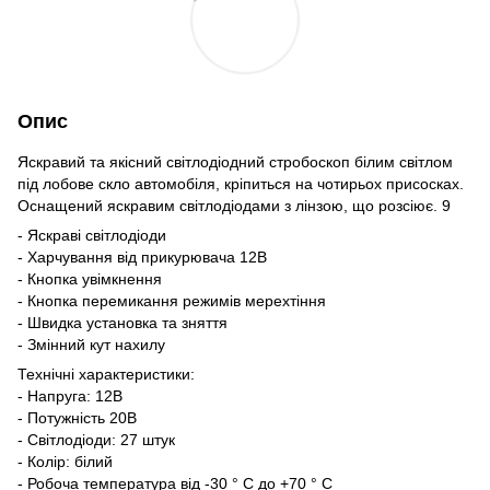
Опис
Яскравий та якісний світлодіодний стробоскоп білим світлом
під лобове скло автомобіля, кріпиться на чотирьох присосках.
Оснащений яскравим світлодіодами з лінзою, що розсіює. 9
- Яскраві світлодіоди
- Харчування від прикурювача 12В
- Кнопка увімкнення
- Кнопка перемикання режимів мерехтіння
- Швидка установка та зняття
- Змінний кут нахилу
Технічні характеристики:
- Напруга: 12В
- Потужність 20В
- Світлодіоди: 27 штук
- Колір: білий
- Робоча температура від -30 ° C до +70 ° C