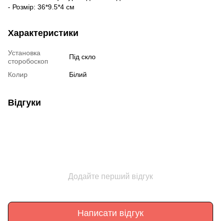
- Розмір: 36*9.5*4 см
Характеристики
Установка
Під скло
сторобоскоп
Колир
Білий
Відгуки
Додайте перший відгук
Написати відгук