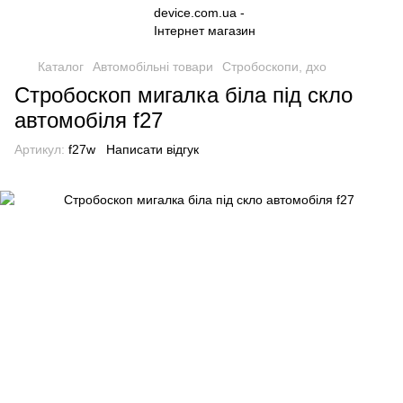
Каталог
Автомобільні товари
Стробоскопи, дхо
Стробоскоп мигалка біла під скло
автомобіля f27
Артикул:
f27w
Написати відгук