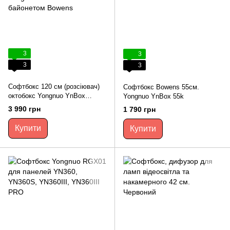
3
3
3
3
Софтбокс 120 см (розсіювач)
Софтбокс Bowens 55см.
октобокс Yongnuo YnBox
Yongnuo YnBox 55k
YN120K з байонетом Bowens
3 990 грн
1 790 грн
Купити
Купити