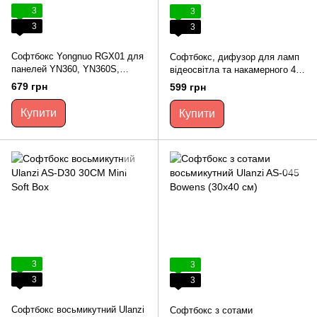
3
3
3
3
Софтбокс Yongnuo RGX01 для
Софтбокс, дифузор для ламп
панелей YN360, YN360S,
відеосвітла та накамерного 42
YN360III, YN360III PRO
см. Червоний
679 грн
599 грн
Купити
Купити
3
3
3
3
Софтбокс восьмикутний Ulanzi
Софтбокс з сотами