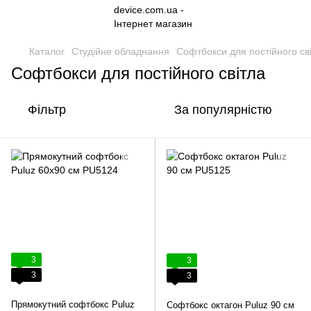
Каталог
Студійне обладнання
Софтбокси для постійного св
Софтбокси для постійного світла
Фільтр
За популярністю
3
3
3
3
Прямокутний софтбокс Puluz
Софтбокс октагон Puluz 90 см