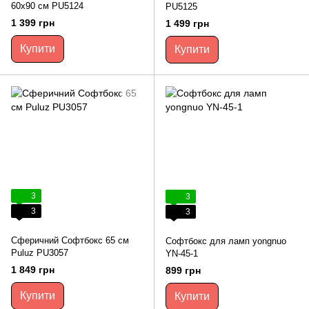
60x90 см PU5124
PU5125
1 399 грн
1 499 грн
Купити
Купити
3
3
3
3
Сферичний Софтбокс 65 см
Софтбокс для ламп yongnuo
Puluz PU3057
YN-45-1
1 849 грн
899 грн
Купити
Купити