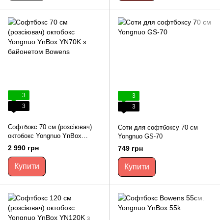
3
3
3
3
Софтбокс 70 см (розсіювач)
Соти для софтбоксу 70 см
октобокс Yongnuo YnBox
Yongnuo GS-70
YN70K з байонетом Bowens
2 990 грн
749 грн
Купити
Купити