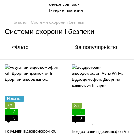
Каталог
Системи охорони і безпеки
Системи охорони і безпеки
Фільтр
За популярністю
Новинка
Хіт
Хіт
3
3
3
3
1
Розумний відеодомофон x9.
Бездротовий відеодомофон V5