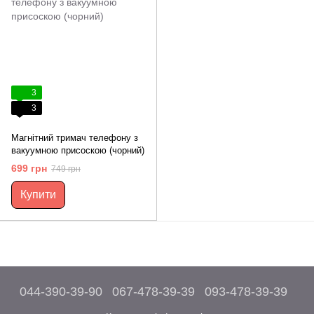
3
3
Магнітний тримач телефону з
вакуумною присоскою (чорний)
699 грн
749 грн
Купити
044-390-39-90
067-478-39-39
093-478-39-39