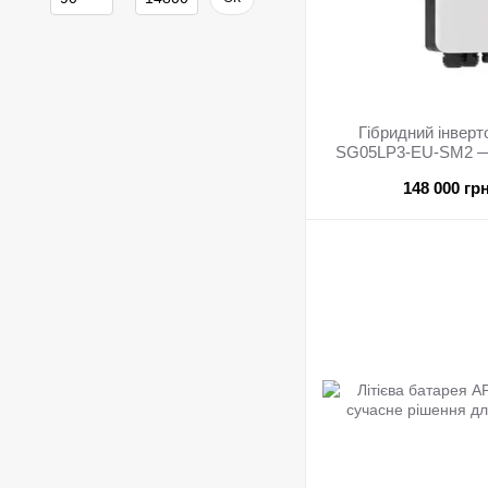
Гібридний інвер
SG05LP3-EU-SM2 — 
сонячних е
148 000 гр