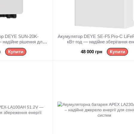
тор DEYE SUN-20K-
Акумулятор DEYE SE-F5 Pro-C LiFe
надійне рішення для
кВт·год — надійне зберігання ене
лектростанцій
н
Купити
48 000 грн
Купити