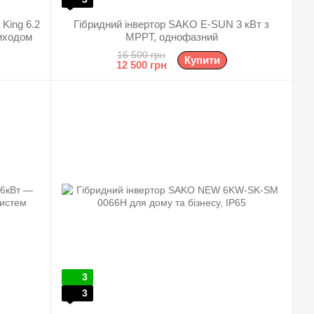
King 6.2
Гібридний інвертор SAKO E-SUN 3 кВт з
виходом
MPPT, однофазний
16 500 грн
Купити
12 500 грн
3
3