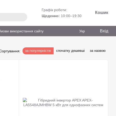
Графік роботи:
Кошик
Щоденно:
10:00–19:30
Вхід
Умови використання сайту
Укр
за популярністю
спочатку дешевші
за назвою
Сортування: