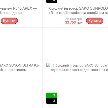
вжувачем RJ45 APEX —
Гібридний інвертор SAKO SUNPOLO 
іторинг даних
кВт із стабілізацією та подвійним 
38 000 грн
Купити
Купити
33 750 грн
3
3