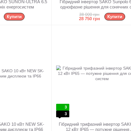
 SAKO SUNON-ULTRA 6.5
Гібридний інвертор SAKO Sunpolo 
ніх енергосистем
однофазне рішення для сонячних 
38 000 грн
Купити
Купити
28 750 грн
3
3
 SAKO 10 кВт NEW SK-
Гібридний трифазний інвертор SAK
ним дисплеєм та IP66
12 кВт IP65 — потужне рішення