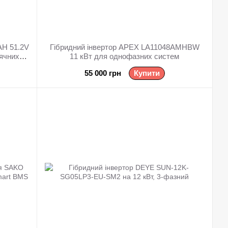
AH 51.2V
Гібридний інвертор APEX LA11048AMHBW
нячних
11 кВт для однофазних систем
55 000 грн
Купити