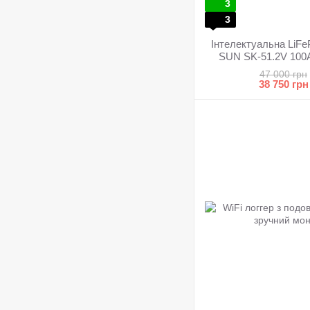
3
3
Інтелектуальна LiF
SUN SK-51.2V 100
си
47 000 грн
38 750 грн