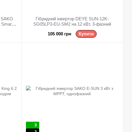
я SAKO
Гібридний інвертор DEYE SUN-12K-
 Smart
SG05LP3-EU-SM2 на 12 кВт, 3-фазний
105 000 грн
Купити
3
3