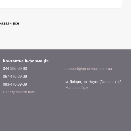
казати все
Контактна інформація
044-390-39-90
support@on-device.com.ua
067-478-39-39
м. Дніпро, пр. Науки (Гагаріна), 43
093-478-39-39
Мапа проїзду
Передзвонити вам?