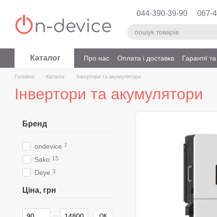
Перейти до основного контенту
044-390-39-90
067-4
Каталог
Про нас
Оплата і доставка
Гарантії т
Головна
Каталог
Інвертори та акумулятори
Інвертори та акумулятори
Бренд
7
ondevice
15
Sako
3
Deye
Ціна, грн
Від Ціна, грн
До Ціна, грн
ОК