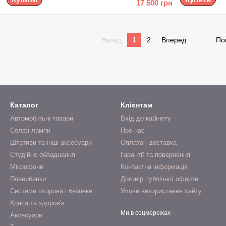
17 500 грн
Назад
1
2
Вперед
По
Каталог
Клієнтам
Автомобільні товари
Вхід до кабінету
Селфі лампи
Про нас
Штативи та інші аксесуари
Оплата і доставка
Студійне обладнання
Гарантії та повернення
Мікрофони
Контактна інформація
Повербанки
Договір публічної оферти
Системи охорони і безпеки
Умови використання сайту
Краса та здоров'я
Ми в соцмережах
Аксесуари