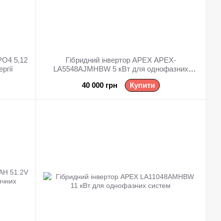
PO4 5,12
Гібридний інвертор APEX APEX-
ргії
LA5548AJMHBW 5 кВт для однофазних
систем
40 000 грн
Купити