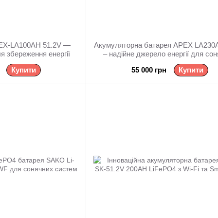
PEX-LA100AH 51.2V —
Акумуляторна батарея APEX LA230
я збереження енергії
– надійне джерело енергії для со
систем
Купити
55 000 грн
Купити