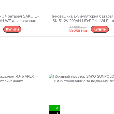
ePO4 батарея SAKO Li-
Інноваційна акумуляторна батаре
AH WF для сонячних
SK-51.2V 200AH LiFePO4 з Wi-Fi та
стем
BMS
77 000 грн
Купити
Купити
69 250 грн
3
3