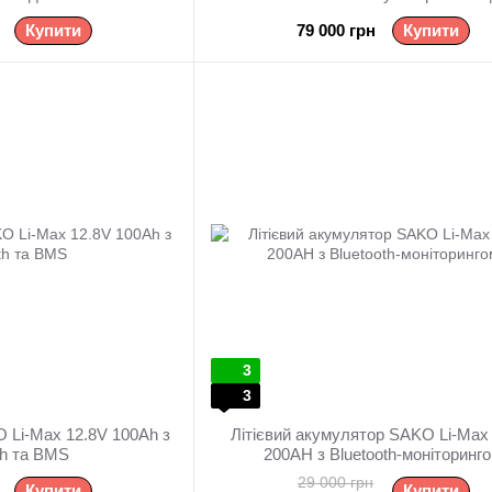
сонячних систем
Купити
79 000 грн
Купити
3
3
O Li-Max 12.8V 100Ah з
Літієвий акумулятор SAKO Li-Max
th та BMS
200AH з Bluetooth-моніторинг
29 000 грн
Купити
Купити