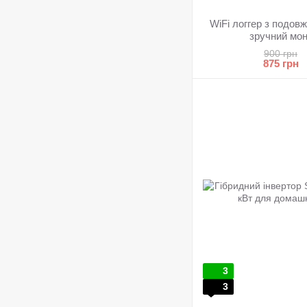
WiFi логгер з подо
зручний мон
900 грн
875 грн
3
3