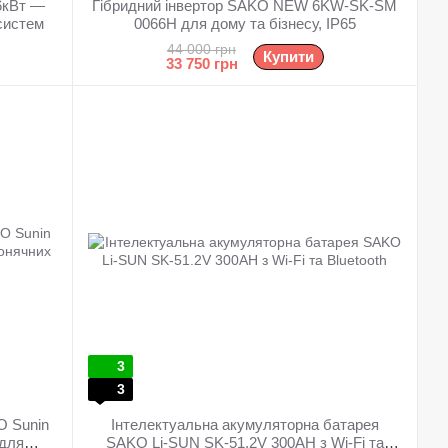
6кВт —
Гібридний інвертор SAKO NEW 6KW-SK-SM
систем
0066H для дому та бізнесу, IP65
44 000 грн
Купити
33 750 грн
3
3
O Sunin
Інтелектуальна акумуляторна батарея
 для
SAKO Li-SUN SK-51.2V 300AH з Wi-Fi та