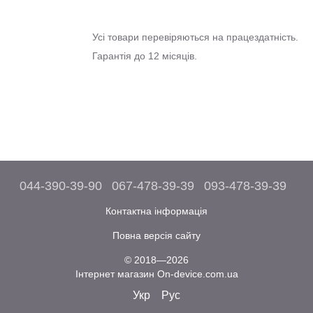
Усі товари перевіряються на працездатність.
Гарантія до 12 місяців.
044-390-39-90
067-478-39-39
093-478-39-39
Контактна інформація
Повна версія сайту
© 2018—2026
Інтернет магазин On-device.com.ua
Укр
Рус