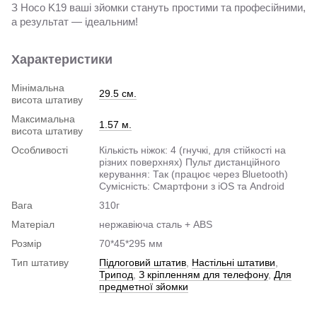
З Hoco K19 ваші зйомки стануть простими та професійними,
а результат — ідеальним!
Характеристики
Мінімальна
29.5 см.
висота штативу
Максимальна
1.57 м.
висота штативу
Особливості
Кількість ніжок: 4 (гнучкі, для стійкості на
різних поверхнях) Пульт дистанційного
керування: Так (працює через Bluetooth)
Сумісність: Смартфони з iOS та Android
Вага
310г
Матеріал
нержавіюча сталь + ABS
Розмір
70*45*295 мм
Тип штативу
Підлоговий штатив
,
Настільні штативи
,
Трипод
,
З кріпленням для телефону
,
Для
предметної зйомки