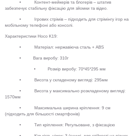
• Контент-мейкерів та блогерів – штатив
забезпечує стабільну фіксацію для зйомки та відео.
• Ігрових стрімів – підходить для стрімінгу ігор на
мобільному телефоні або консолі.
Характеристики Hoco K19:
• Матеріал: нержавіюча сталь + ABS
• Вага виробу: 310г
• Розмір виробу: 70*45*295 мм
• Висота у складеному вигляді: 295мм
• Висота у максимально розкладеному вигляді:
1570мм
• Максимальна ширина кріплення: 9 см
(підходить для більшості смартфонів)
• Тип кріплення: Регульоване, з фіксацією
• Кількість ніжок: 3 (гнучкі, для стійкості на різних