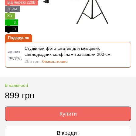
Від мережі 220В
30 см.
Хіт
3
3
Подарунок
Студійний фото штатив для кільцевих
світлодіодних селфі ламп заввишки 200 см
255 грн
безкоштовно
В наявності
899 грн
Купити
В кредит