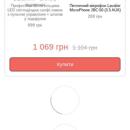
Професійна 30 см кільцева
Петличний мікрофон Lavalier
LED світлодіодна селфі лампа
MicroPhone JBC-50 (3.5 AUX)
з пультом управління + штатив
269 грн
у подарунок
899 грн
1 069 грн
1 104 грн
Купити