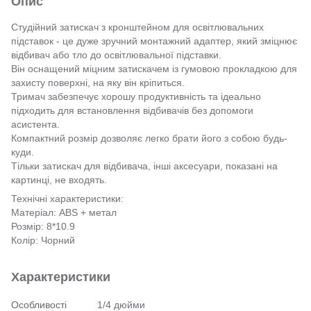
Опис
Студійний затискач з кронштейном для освітлювальних
підставок - це дуже зручний монтажний адаптер, який зміцнює
відбивач або тло до освітлювальної підставки.
Він оснащений міцним затискачем із гумовою прокладкою для
захисту поверхні, на яку він кріпиться.
Тримач забезпечує хорошу продуктивність та ідеально
підходить для встановлення відбивачів без допомоги
асистента.
Компактний розмір дозволяє легко брати його з собою будь-
куди.
Тільки затискач для відбивача, інші аксесуари, показані на
картинці, не входять.
Технічні характеристики:
Матеріал: ABS + метал
Розмір: 8*10.9
Колір: Чорний
Характеристики
Особливості
1/4 дюйми