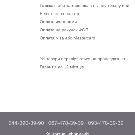
Готівкою або картою після огляду товару при о
Безготівкова оплата
Оплата частинами
Оплата на рахунок ФОП
Оплата Visa або Mastercard
Усі товари перевіряються на працездатність.
Гарантія до 12 місяців.
044-390-39-90
067-478-39-39
093-478-39-39
Контактна інформація