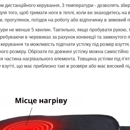
том дистанційного керування, 3 температури - дозволять збер
 для того, щоб тримати ноги в теплі, коли ви знаходитесь на
и, прогулянок, поїздок на роботу або відпочинку в зимовий п
тури не менше 5 хвилин. Тактильно, якщо пробувати рукою, 
ебуваючи в черевиках за рахунок конвекції та замкнутого п
керування та можливість підігнати устілку під розмір взутт
го розміру. Обрізати по довжині устілку можна самостійно з
я частина нагрівального елемента. Товщина устілки під п'ято
у взутті, що має приблизно такі ж розміри або має високий п