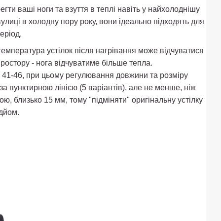
егти ваші ноги та взуття в теплі навіть у найхолоднішу
 вулиці в холодну пору року, вони ідеально підходять для
еріод.
температура устілок після нагрівання може відчуватися
ростору - нога відчуватиме більше тепла.
я. 41-46, при цьому регулювання довжини та розміру
а пунктирною лінією (5 варіантів), але не менше, ніж
ю, близько 15 мм, тому "підміняти" оригінальну устілку
ідйом.