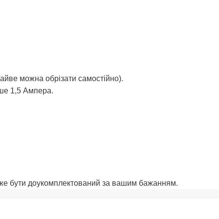
(зайве можна обрізати самостійно).
ше 1,5 Ампера.
може бути доукомплектований за вашим бажанням.