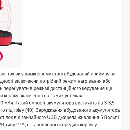
ю, так як у вимкненому стані вбудований приймач не
ідності включаючи потрібний режим нагрівання або
уть перебувати в режимі дистанційного керування ще
ти кнопку включення на самих устілках.
0 мАч. Такий ємності акумулятора вистачить на 3-3,5
ького підігріву (40). Заряджання вбудованого акумулятора
стілок від звичайного USB джерела живлення 5 Вольт і
2В типу 27А, встановленої всередині корпусу