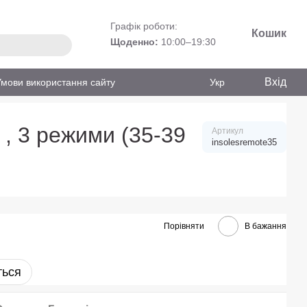
Графік роботи:
Кошик
Щоденно:
10:00–19:30
Вхід
Умови використання сайту
Укр
 , 3 режими (35-39
Артикул
insolesremote35
Порівняти
В бажання
ться