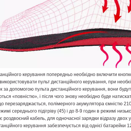
анційного керування попередньо необхідно включити кнопко
використовувати пульт дистанційного керування, при необх
ок за допомогою пульта дистанційного керування, вони буд
ться «повністю», і після чого знову необхідно буде натиска
що перезаряджається, полімерного акумулятора ємністю 210
режимі середнього підігріву (45) і до 8-9 годин в режимі низ
 роздвоєний кабель, для одночасної зарядки відразу двох у
нційного керування забезпечується від однієї батарейки 1