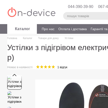
Перейти до основного контенту
044-390-39-90
067-4
Каталог
Про нас
Оплата і доставка
Гарантії т
Головна
Каталог
Товари для дому
Устілки
Устілки з підігрівом електр
р)
Немає в наявності
1 відгук