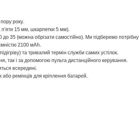
пору року.
 п'яти 15 мм, шкарпетки 5 мм).
40 до 35 (можна обрізати самостійно). Ми підберемо потрібну
ємністю 2100 мАh.
підігріву) та тривалий термін служби самих устілок.
я, так і за допомогою пульта дистанційного керування.
иться всередині.
к або ремінців для кріплення батарей.