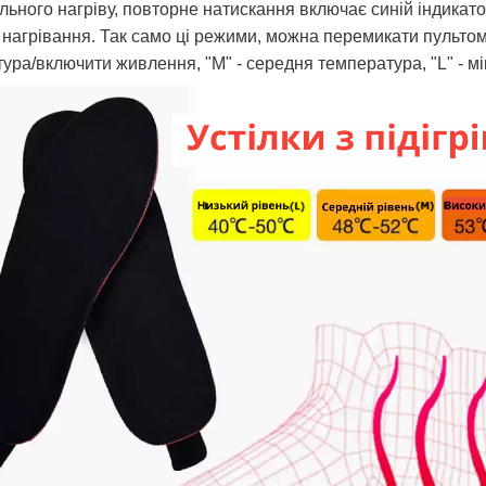
ьного нагріву, повторне натискання включає синій індикато
нагрівання. Так само ці режими, можна перемикати пультом д
ра/включити живлення, "M" - середня температура, "L" - м