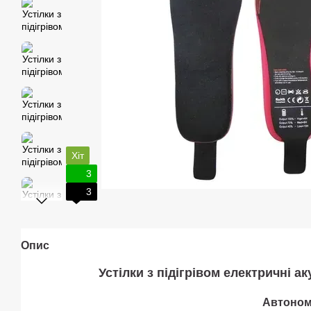
Хіт
3
3
Опис
Устілки з підігрівом електричні 
Автономн