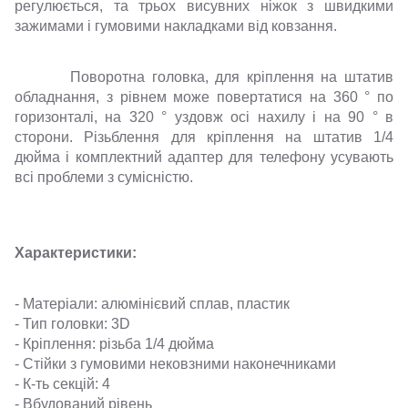
регулюється, та трьох висувних ніжок з швидкими
зажимами і гумовими накладками від ковзання.
Поворотна головка, для кріплення на штатив
обладнання, з рівнем може повертатися на 360 ° по
горизонталі, на 320 ° уздовж осі нахилу і на 90 ° в
сторони. Різьблення для кріплення на штатив 1/4
дюйма і комплектний адаптер для телефону усувають
всі проблеми з сумісністю.
Характеристики:
- Матеріали: алюмінієвий сплав, пластик
- Тип головки: 3D
- Кріплення: різьба 1/4 дюйма
- Стійки з гумовими нековзними наконечниками
- К-ть секцій: 4
- Вбудований рівень