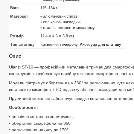
Вага
115–134 г.
Матеріал
• алюмінієвий сплав;
• силіконові накладки;
• сталеві елементи механізму
Розмір
11,4 × 4,6 × 3,8 см.
Тип штативу
Кріплення телефону
,
Аксесуар для штативу
Опис
Ulanzi ST-10 — професійний металевий тримач для смартфона,
конструкції він забезпечує надійну фіксацію смартфона навіть п
Модель підтримує обертання на 360° та регулювання кута нах
встановити мікрофон, LED-підсвітку або інші аксесуари для мо
Пружинний механізм забезпечує швидке встановлення телефону
Особливості:
• повністю металева конструкція;
• обертання смартфона на 360°;
• регулювання нахилу до 170°;