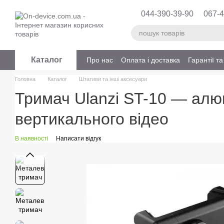
Перейти до основного контенту
044-390-39-90
067-4
Каталог
Про нас
Оплата і доставка
Гарантії т
Головна
Каталог
Штативи та інші аксесуари
Тримач Ulanzi ST-10 — алю
вертикального відео
В наявності
Написати відгук