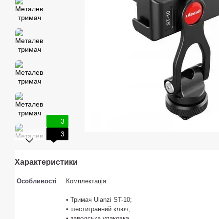
3
3
Характеристики
Особливості
Комплектація:
• Тримач Ulanzi ST-10;
• шестигранний ключ;
• заводська упаковка.