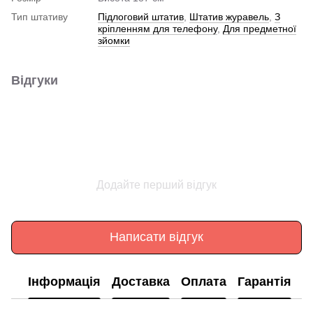
Тип штативу
Підлоговий штатив
,
Штатив журавель
,
З
кріпленням для телефону
,
Для предметної
зйомки
Відгуки
Додайте перший відгук
Написати відгук
Інформація
Доставка
Оплата
Гарантія