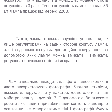
яскравості, та у відміну від молодших моделей стала
потужніша в 3 рази. Тепер потужність лампи складає 36
Вт. Лампа працює від мережі 220В.
Також, лампа отримала зручніше управління, не
лише регуляторами на задній стороні корпусу лампи,
але і за допомогою пульта дистанційного керування, за
допомогою яких лампу можна вмикати і вимикати,
регулювати режими світіння і яскравість.
Лампа ідеально підходить для фото і відео зйомки, її
часто використовують фотографи, блогери, стилісти,
візажисти, перукарі, тату майстри, косметологи та інші
майстри beauty індустрії. З її допомогою Ви зможете
робити якісніший і привабливіший контент, рівномірне
освітлення не створюватиме тіні і фотографії будуть