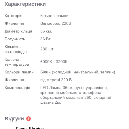
Характеристики
Категорія
Кільцеві лампи
Живлення
Від мережі 220В
Діаметр кільця
36 см.
Потужність
36 Вт
Кількість
280 шт.
світлодіодів
Колірна
6000K - 3200К
температура
Кольори лампи
Білий (холодний, нейтральний, теплий)
Живлення
від мережі 220 В
Комплектація
LED Лампа 36см, пульт управління,
кріплення мобільного телефона,
обертальний механізм 360, складний
штатив 2м.
Відгуки
6
Ганна Шиліна