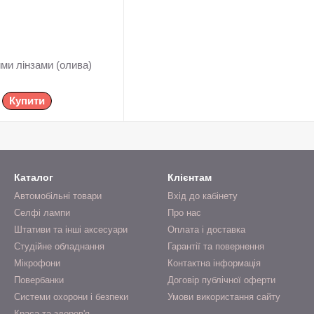
ими лінзами (олива)
Купити
Каталог
Клієнтам
Автомобільні товари
Вхід до кабінету
Селфі лампи
Про нас
Штативи та інші аксесуари
Оплата і доставка
Студійне обладнання
Гарантії та повернення
Мікрофони
Контактна інформація
Повербанки
Договір публічної оферти
Системи охорони і безпеки
Умови використання сайту
Краса та здоров'я