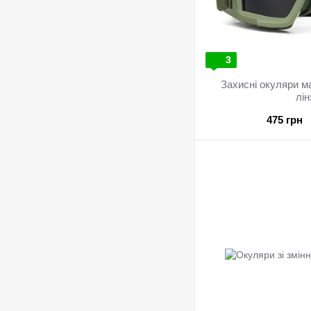
3
Захисні окуляри маска з 3-ма 
лі
475 грн