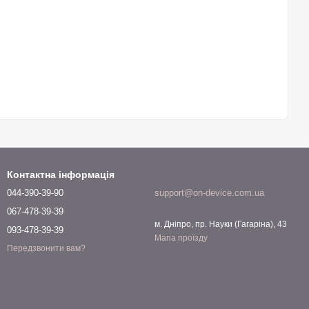
Контактна інформація
044-390-39-90
support@on-device.com.ua
067-478-39-39
м. Дніпро, пр. Науки (Гагаріна), 43
093-478-39-39
Мапа проїзду
Передзвонити вам?