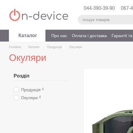
Перейти до основного контенту
044-390-39-90
067-4
Каталог
Про нас
Оплата і доставка
Гарантії т
Головна
Каталог
Продукція
Окуляри
Окуляри
Розділ
4
Продукція
4
Окуляри