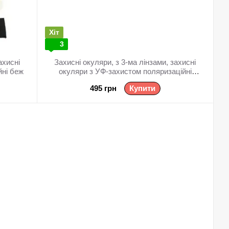
Хіт
3
ахисні
Захисні окуляри, з 3-ма лінзами, захисні
йні беж
окуляри з УФ-захистом поляризаційні
зелений
495 грн
Купити