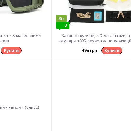
Хіт
3
змінними
Захисні окуляри, з 3-ма лінзами, з
нзами
окуляри з УФ-захистом поляризаці
Купити
495 грн
Купити