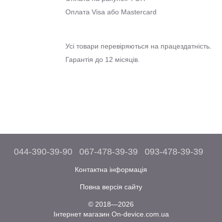
Оплата Visa або Mastercard
Усі товари перевіряються на працездатність.
Гарантія до 12 місяців.
044-390-39-90
067-478-39-39
093-478-39-39
Контактна інформація
Повна версія сайту
© 2018—2026
Інтернет магазин On-device.com.ua