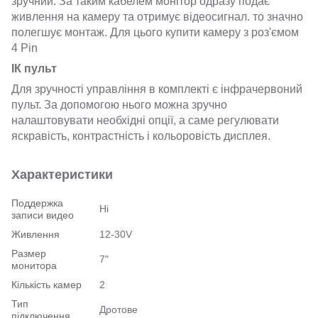
зручний. За таким кабелем монітор одразу подає
живлення на камеру та отримує відеосигнал. то значно
полегшує монтаж. Для цього купити камеру з роз'ємом
4 Pin
ІК пульт
Для зручності управління в комплекті є інфрачервоний
пульт. За допомогою нього можна зручно
налаштовувати необхідні опції, а саме регулювати
яскравість, контрастність і кольоровість дисплея.
Характеристики
Поддержка
Ні
записи видео
Живлення
12-30V
Размер
7"
монитора
Кількість камер
2
Тип
Дротове
підключення