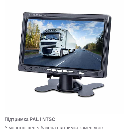
Підтримка PAL і NTSC
У моніторі передбачена підтримка камер двох