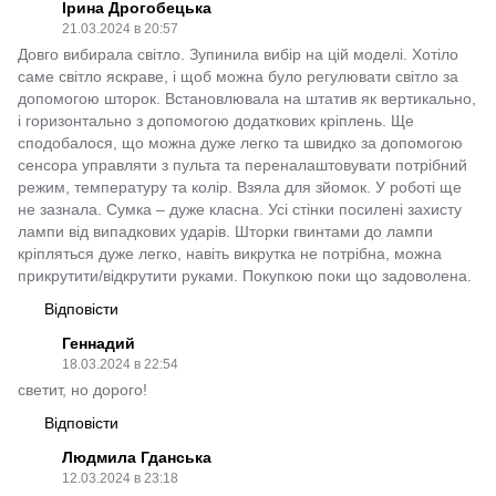
Ірина Дрогобецька
21.03.2024 в 20:57
Довго вибирала світло. Зупинила вибір на цій моделі. Хотіло
саме світло яскраве, і щоб можна було регулювати світло за
допомогою шторок. Встановлювала на штатив як вертикально,
і горизонтально з допомогою додаткових кріплень. Ще
сподобалося, що можна дуже легко та швидко за допомогою
сенсора управляти з пульта та переналаштовувати потрібний
режим, температуру та колір. Взяла для зйомок. У роботі ще
не зазнала. Сумка – дуже класна. Усі стінки посилені захисту
лампи від випадкових ударів. Шторки гвинтами до лампи
кріпляться дуже легко, навіть викрутка не потрібна, можна
прикрутити/відкрутити руками. Покупкою поки що задоволена.
Відповісти
Геннадий
18.03.2024 в 22:54
светит, но дорого!
Відповісти
Людмила Гданська
12.03.2024 в 23:18