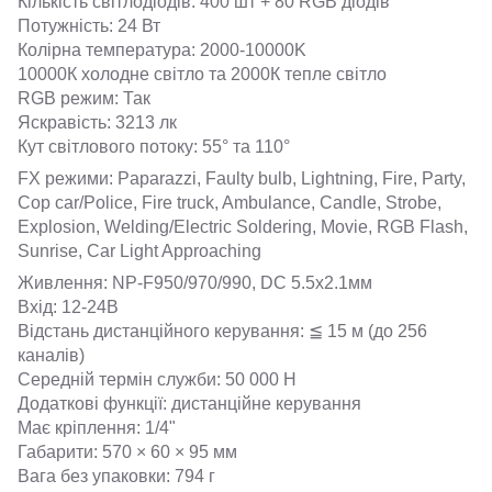
Кількість світлодіодів: 400 шт + 80 RGB діодів
Потужність: 24 Вт
Колірна температура: 2000-10000K
10000К холодне світло та 2000К тепле світло
RGB режим: Так
Яскравість: 3213 лк
Кут світлового потоку: 55° та 110°
FX режими: Paparazzi, Faulty bulb, Lightning, Fire, Party,
Cop car/Police, Fire truck, Ambulance, Candle, Strobe,
Explosion, Welding/Electric Soldering, Movie, RGB Flash,
Sunrise, Car Light Approaching
Живлення: NP-F950/970/990, DC 5.5x2.1мм
Вхід: 12-24В
Відстань дистанційного керування: ≦ 15 м (до 256
каналів)
Середній термін служби: 50 000 Н
Додаткові функції: дистанційне керування
Має кріплення: 1/4"
Габарити: 570 × 60 × 95 мм
Вага без упаковки: 794 г