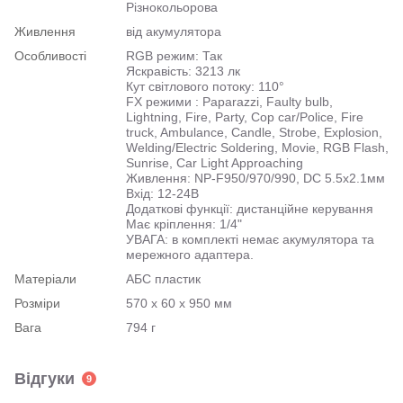
Різнокольорова
Живлення
від акумулятора
Особливості
RGB режим: Так
Яскравість: 3213 лк
Кут світлового потоку: 110°
FX режими : Paparazzi, Faulty bulb,
Lightning, Fire, Party, Cop car/Police, Fire
truck, Ambulance, Candle, Strobe, Explosion,
Welding/Electric Soldering, Movie, RGB Flash,
Sunrise, Car Light Approaching
Живлення: NP-F950/970/990, DC 5.5x2.1мм
Вхід: 12-24В
Додаткові функції: дистанційне керування
Має кріплення: 1/4"
УВАГА: в комплекті немає акумулятора та
мережного адаптера.
Матеріали
АБС пластик
Розміри
570 х 60 х 950 мм
Вага
794 г
Відгуки
9