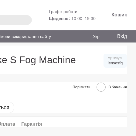
Графік роботи:
Кошик
Щоденно:
10:00–19:30
Вхід
Умови використання сайту
Укр
e S Fog Machine
Артикул
lensosfg
Порівняти
В бажання
ться
Оплата
Гарантія