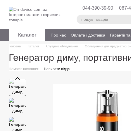
Перейти до основного контенту
044-390-39-90
067-4
Каталог
Про нас
Оплата і доставка
Гарантії т
Головна
Каталог
Студійне обладнання
Обладнання для предметної з
Генератор диму, портатив
Немає в наявності
Написати відгук