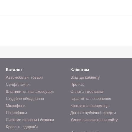
Каталог
Клієнтам
Автомобільні товари
Вхід до кабінету
Селфі лампи
Про нас
Штативи та інші аксесуари
Оплата і доставка
Студійне обладнання
Гарантії та повернення
Мікрофони
Контактна інформація
Повербанки
Договір публічної оферти
Системи охорони і безпеки
Умови використання сайту
Краса та здоров'я