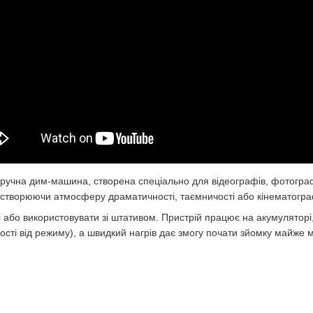
учна дим-машина, створена спеціально для відеографів, фотографі
 створюючи атмосферу драматичності, таємничості або кінематогра
 або використовувати зі штативом. Пристрій працює на акумулятор
ості від режиму), а швидкий нагрів дає змогу почати зйомку майже м