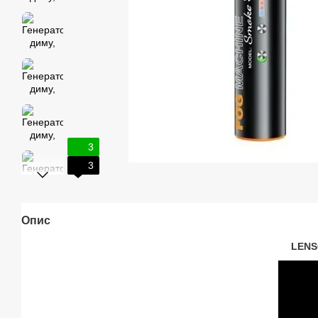
3
3
Опис
LENS