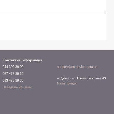
Контактна інформація
044-390-39-90
support@on-device.com.ua
067-478-39-39
м. Дніпро, пр. Науки (Гагаріна), 43
093-478-39-39
Мапа проїзду
Передзвонити вам?