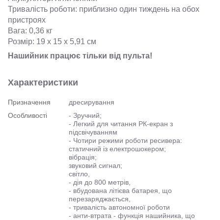
Тривалість роботи: приблизно один тиждень на обох
пристроях
Вага: 0,36 кг
Розмір: 19 х 15 х 5,91 см
Нашийник працює тільки від пульта!
Характеристики
Призначення
дресирування
Особливості
- Зручний;
- Легкий для читання РК-екран з
підсвічуванням
- Чотири режими роботи ресивера:
статичний із електрошокером;
вібрація;
звуковий сигнал;
світло,
- дія до 800 метрів,
- вбудована літієва батарея, що
перезаряджається,
- тривалість автономної роботи
- анти-втрата - функція нашийника, що