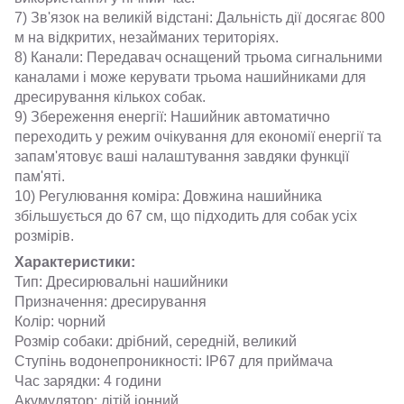
7) Зв'язок на великій відстані: Дальність дії досягає 800
м на відкритих, незайманих територіях.
8) Канали: Передавач оснащений трьома сигнальними
каналами і може керувати трьома нашийниками для
дресирування кількох собак.
9) Збереження енергії: Нашийник автоматично
переходить у режим очікування для економії енергії та
запам'ятовує ваші налаштування завдяки функції
пам'яті.
10) Регулювання коміра: Довжина нашийника
збільшується до 67 см, що підходить для собак усіх
розмірів.
Характеристики:
Тип: Дресирювальні нашийники
Призначення: дресирування
Колір: чорний
Розмір собаки: дрібний, середній, великий
Ступінь водонепроникності: IP67 для приймача
Час зарядки: 4 години
Акумулятор: літій іонний