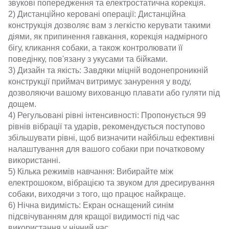
звукові попередження та електростатична корекція.
2) Дистанційно керовані операції: Дистанційна
конструкція дозволяє вам з легкістю керувати такими
діями, як припинення гавкання, корекція надмірного
бігу, кликання собаки, а також контролювати її
поведінку, пов'язану з укусами та бійками.
3) Дизайн та якість: Завдяки міцній водонепроникній
конструкції приймач витримує занурення у воду,
дозволяючи вашому вихованцю плавати або гуляти під
дощем.
4) Регульовані рівні інтенсивності: Пропонується 99
рівнів вібрації та ударів, рекомендується поступово
збільшувати рівні, щоб визначити найбільш ефективні
налаштування для вашого собаки при початковому
використанні.
5) Кілька режимів навчання: Вибирайте між
електрошоком, вібрацією та звуком для дресирування
собаки, виходячи з того, що працює найкраще.
6) Нічна видимість: Екран оснащений синім
підсвічуванням для кращої видимості під час
використання у нічний час.