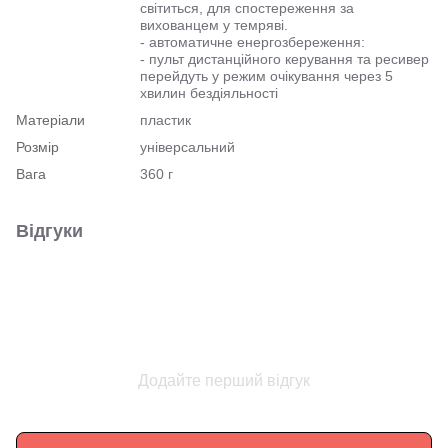
світиться, для спостереження за
вихованцем у темряві.
- автоматичне енергозбереження:
- пульт дистанційного керування та ресивер
перейдуть у режим очікування через 5
хвилин бездіяльності
Матеріали
пластик
Розмір
універсальний
Вага
360 г
Відгуки
Додайте перший відгук