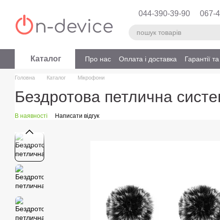
Перейти до основного контенту
044-390-39-90
067-4
Каталог
Про нас
Оплата і доставка
Гарантії т
Головна
Каталог
Мікрофони
Бездротова петлична систем
В наявності
Написати відгук