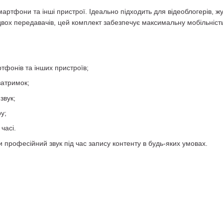
тфони та інші пристрої. Ідеально підходить для відеоблогерів, журна
і двох передавачів, цей комплект забезпечує максимальну мобільність 
тфонів та інших пристроїв;
затримок;
звук;
у;
часі.
 професійний звук під час запису контенту в будь-яких умовах.