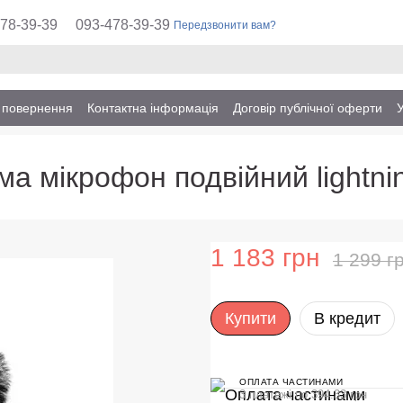
78-39-39
093-478-39-39
Передзвонити вам?
а повернення
Контактна інформація
Договір публічної оферти
а мікрофон подвійний lightni
1 183 грн
1 299 г
Купити
В кредит
ОПЛАТА ЧАСТИНАМИ
3 платежі по 394.33 грн