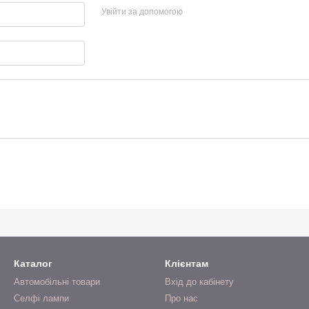
Увійти за допомогою
Каталог
Клієнтам
Автомобільні товари
Вхід до кабінету
Селфі лампи
Про нас