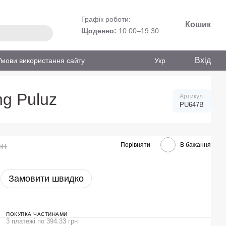
Графік роботи:
Кошик
Щоденно:
10:00–19:30
Вхід
Умови використання сайту
Укр
ng Puluz
Артикул
PU647B
рн
Порівняти
В бажання
Замовити швидко
ПОКУПКА ЧАСТИНАМИ
3 платежі по 394.33 грн