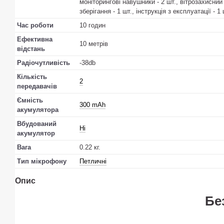
моніторингові навушники - 2 шт., вітрозахисний
зберігання - 1 шт., інструкція з експлуатації - 1 
Час роботи
10 годин
Ефективна
10 метрів
відстань
Радіочутливість
-38db
Кількість
2
передавачів
Ємність
300 mAh
акумулятора
Вбудований
Ні
акумулятор
Вага
0.22 кг.
Тип мікрофону
Петличні
Опис
Бе