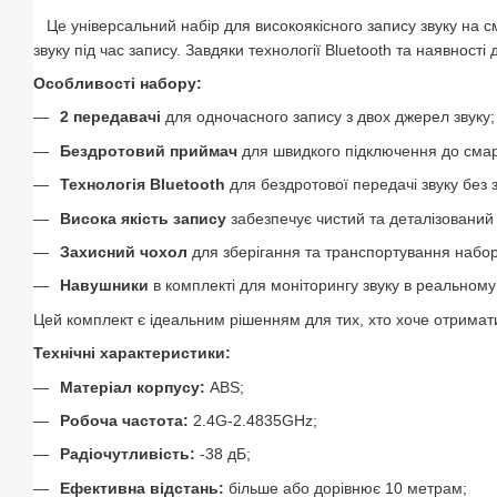
Це універсальний набір для високоякісного запису звуку на смар
звуку під час запису. Завдяки технології Bluetooth та наявност
Особливості набору:
2 передавачі
для одночасного запису з двох джерел звуку;
Бездротовий приймач
для швидкого підключення до смар
Технологія Bluetooth
для бездротової передачі звуку без 
Висока якість запису
забезпечує чистий та деталізований 
Захисний чохол
для зберігання та транспортування набор
Навушники
в комплекті для моніторингу звуку в реальному 
Цей комплект є ідеальним рішенням для тих, хто хоче отримати
Технічні характеристики:
Матеріал корпусу:
ABS;
Робоча частота:
2.4G-2.4835GHz;
Радіочутливість:
-38 дБ;
Ефективна відстань:
більше або дорівнює 10 метрам;