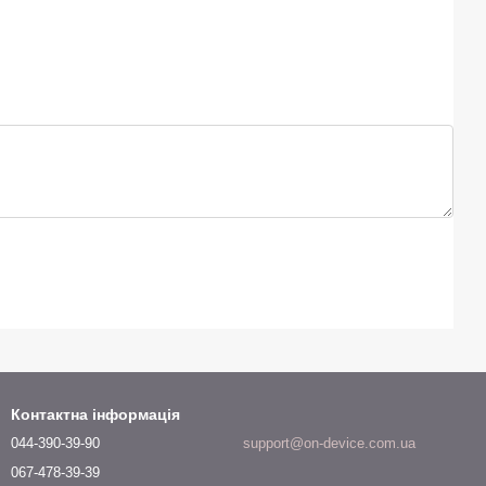
Контактна інформація
044-390-39-90
support@on-device.com.ua
067-478-39-39