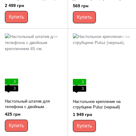
кг с держателем и чехлом 165
TAOTRONICS VT-831
2 499 грн
569 грн
см
Купить
Купить
3
3
3
3
Настольный штатив для
Настольное крепление на
телефона с двойным
струбцине Puluz (черный)
креплением 45 см.
425 грн
1 949 грн
Купить
Купить