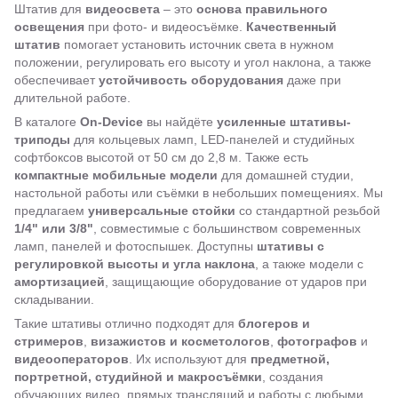
Штатив для
видеосвета
– это
основа правильного
освещения
при фото- и видеосъёмке.
Качественный
штатив
помогает установить источник света в нужном
положении, регулировать его высоту и угол наклона, а также
обеспечивает
устойчивость оборудования
даже при
длительной работе.
В каталоге
On-Device
вы найдёте
усиленные штативы-
триподы
для кольцевых ламп, LED-панелей и студийных
софтбоксов высотой от 50 см до 2,8 м. Также есть
компактные мобильные модели
для домашней студии,
настольной работы или съёмки в небольших помещениях. Мы
предлагаем
универсальные стойки
со стандартной резьбой
1/4" или 3/8"
, совместимые с большинством современных
ламп, панелей и фотоспышек. Доступны
штативы с
регулировкой высоты и угла наклона
, а также модели с
амортизацией
, защищающие оборудование от ударов при
складывании.
Такие штативы отлично подходят для
блогеров и
стримеров
,
визажистов и косметологов
,
фотографов
и
видеооператоров
. Их используют для
предметной,
портретной, студийной и макросъёмки
, создания
обучающих видео, прямых трансляций и работы с любыми