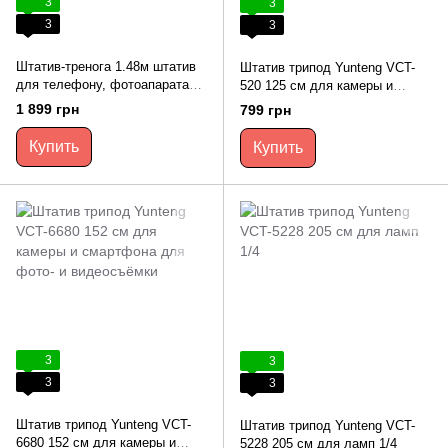
3
3
3
3
Штатив-тренога 1.48м штатив
Штатив трипод Yunteng VCT-
для телефону, фотоапарата
520 125 см для камеры и
Earldom ET-EH102
смартфона для фото- и
1 899 грн
799 грн
видеосъёмки
Купить
Купить
3
3
3
3
Штатив трипод Yunteng VCT-
Штатив трипод Yunteng VCT-
6680 152 см для камеры и
5228 205 см для ламп 1/4