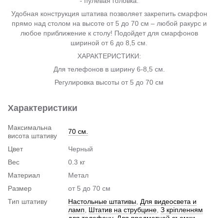
- пулевая головка.
Удобная конструкция штатива позволяет закрепить смарфон
прямо над столом на высоте от 5 до 70 см – любой ракурс и
любое приближение к столу! Подойдет для смарфонов
шириной от 6 до 8,5 см.
ХАРАКТЕРИСТИКИ:
Для телефонов в ширину 6-8,5 см.
Регулировка высоты от 5 до 70 см
Характеристики
Максимальна
70 см.
висота штативу
Цвет
Черный
Вес
0.3 кг
Материал
Метал
Размер
от 5 до 70 см
Тип штативу
Настольные штативы
,
Для видеосвета и
ламп
,
Штатив на струбцине
,
З кріпленням
для телефону
,
Для предметной съемки