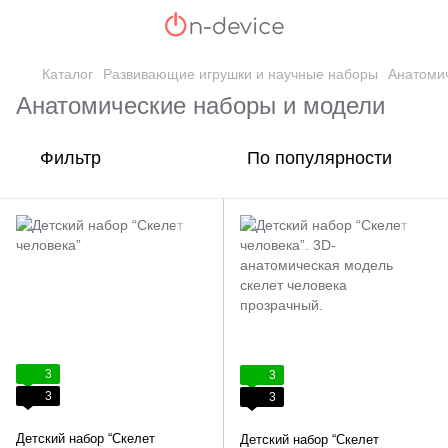
Каталог
Развивающие игрушки и научные наборы
Анатоми
Анатомические наборы и модели
Фильтр
По популярности
3
3
3
3
Детский набор “Скелет
Детский набор “Скелет