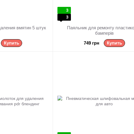
3
3
даления вмятин 5 штук
Паяльник для ремонту пластик
бамперів
Купить
749 грн
Купить