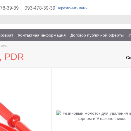
78-39-39
093-478-39-39
Перезвонить вам?
возврат
Контактная информация
Договор публичной оферты
У
, PDR
, PDR
Со