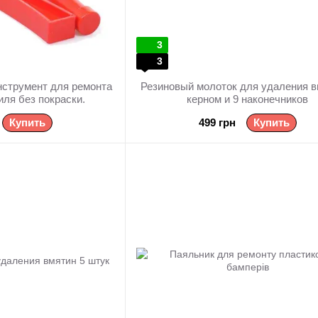
3
3
нструмент для ремонта
Резиновый молоток для удаления в
иля без покраски.
керном и 9 наконечников
Купить
499 грн
Купить