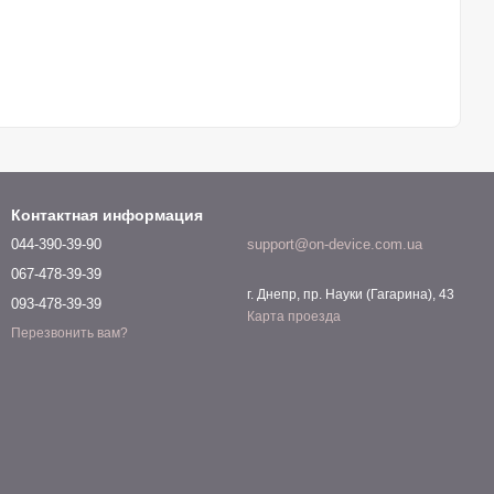
Контактная информация
044-390-39-90
support@on-device.com.ua
067-478-39-39
г. Днепр, пр. Науки (Гагарина), 43
093-478-39-39
Карта проезда
Перезвонить вам?