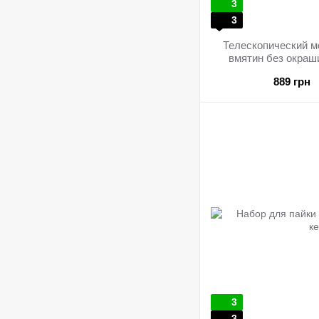
3
3
Телескопический м
вмятин без окраш
889 грн
3
3