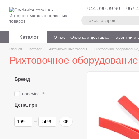
Перейти к основному контенту
044-390-39-90
067-4
Каталог
О нас
Оплата и доставка
Гарантии и 
Главная
Каталог
Автомобильные товары
Рихтовочное оборудование
Рихтовочное оборудование
Бренд
10
ondevice
Цена, грн
От Цена, грн
До Цена, грн
OK