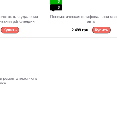
3
3
олоток для удаления
Пневматическая шлифовальная маш
ивания pdr блендинг
авто
Купить
2 499 грн
Купить