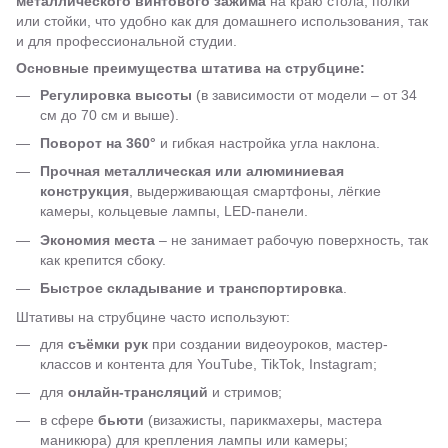
металлического винтового зажима
на краю стола, полки
или стойки, что удобно как для домашнего использования, так
и для профессиональной студии.
Основные преимущества штатива на струбцине:
Регулировка высоты
(в зависимости от модели – от 34
см до 70 см и выше).
Поворот на 360°
и гибкая настройка угла наклона.
Прочная металлическая или алюминиевая
конструкция
, выдерживающая смартфоны, лёгкие
камеры, кольцевые лампы, LED-панели.
Экономия места
– не занимает рабочую поверхность, так
как крепится сбоку.
Быстрое складывание и транспортировка
.
Штативы на струбцине часто используют:
для
съёмки рук
при создании видеоуроков, мастер-
классов и контента для YouTube, TikTok, Instagram;
для
онлайн-трансляций
и стримов;
в сфере
бьюти
(визажисты, парикмахеры, мастера
маникюра) для крепления лампы или камеры;