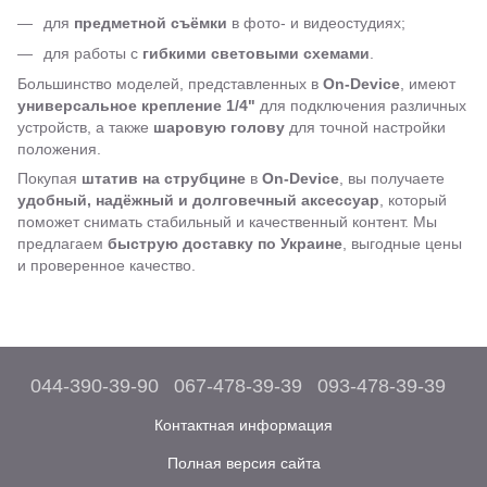
для
предметной съёмки
в фото- и видеостудиях;
для работы с
гибкими световыми схемами
.
Большинство моделей, представленных в
On-Device
, имеют
универсальное крепление 1/4"
для подключения различных
устройств, а также
шаровую голову
для точной настройки
положения.
Покупая
штатив на струбцине
в
On-Device
, вы получаете
удобный, надёжный и долговечный аксессуар
, который
поможет снимать стабильный и качественный контент. Мы
предлагаем
быструю доставку по Украине
, выгодные цены
и проверенное качество.
044-390-39-90
067-478-39-39
093-478-39-39
Контактная информация
Полная версия сайта