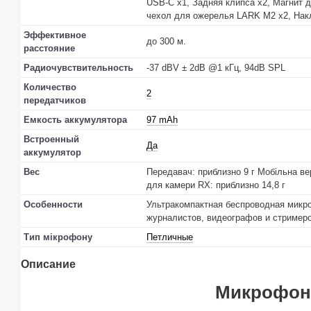
USB-C x1, Задняя клипса x2, Магнит 
чехол для ожерелья LARK M2 x2, Нак
Эффективное
до 300 м.
расстояние
Радиочувствительность
-37 dBV ± 2dB @1 кГц, 94dB SPL
Количество
2
передатчиков
Емкость аккумулятора
97 mAh
Встроенный
Да
аккумулятор
Вес
Передавач: приблизно 9 г Мобільна вер
для камери RX: приблизно 14,8 г
Особенности
Ультракомпактная беспроводная микро
журналистов, видеографов и стример
Тип мікрофону
Петличные
Описание
Микрофон 