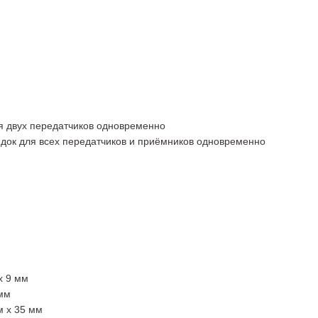
я двух передатчиков одновременно
док для всех передатчиков и приёмников одновременно
x 9 мм
 мм
м x 35 мм