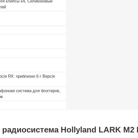
для клипсы x4, Силиконовый
лей
сія RX: приблизно 6 г Версія
фонная система для блоггеров,
ов
радиосистема Hollyland LARK M2 