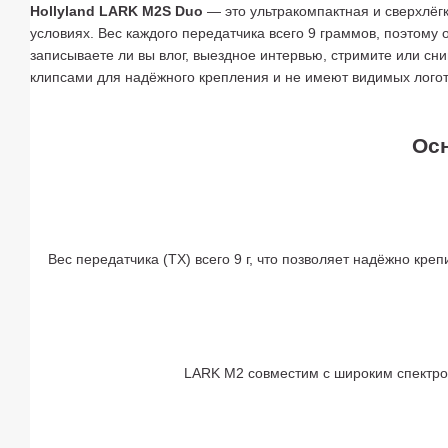
Hollyland LARK M2S Duo
— это ультракомпактная и сверхлёг
условиях. Вес каждого передатчика всего 9 граммов, поэтому 
записываете ли вы влог, выездное интервью, стримите или с
клипсами для надёжного крепления и не имеют видимых логот
Осн
Вес передатчика (TX) всего 9 г, что позволяет надёжно кре
LARK M2 совместим с широким спектром