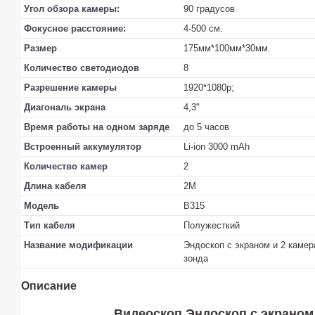
Угол обзора камеры:
90 градусов
Фокусное расстояние:
4-500 см.
Размер
175мм*100мм*30мм.
Количество светодиодов
8
Разрешение камеры
1920*1080p;
Диагональ экрана
4,3"
Время работы на одном заряде
до 5 часов
Встроенный аккумулятор
Li-ion 3000 mAh
Количество камер
2
Длина кабеля
2М
Модель
B315
Тип кабеля
Полужесткий
Название модификации
Эндоскоп с экраном и 2 камер
зонда
Описание
Видеоскоп Эндоскоп с экраном и