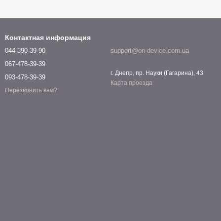
Контактная информация
044-390-39-90
support@on-device.com.ua
067-478-39-39
г. Днепр, пр. Науки (Гагарина), 43
093-478-39-39
Карта проезда
Перезвонить вам?