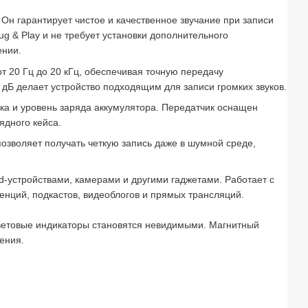
н гарантирует чистое и качественное звучание при записи
g & Play и не требует установки дополнительного
ении.
т 20 Гц до 20 кГц, обеспечивая точную передачу
дБ делает устройство подходящим для записи громких звуков.
ка и уровень заряда аккумулятора. Передатчик оснащен
ядного кейса.
озволяет получать четкую запись даже в шумной среде,
id-устройствами, камерами и другими гаджетами. Работает с
ренций, подкастов, видеоблогов и прямых трансляций.
световые индикаторы становятся невидимыми. Магнитный
ения.