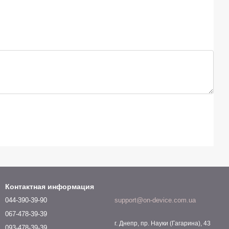
Контактная информация
044-390-39-90
support@on-device.com.ua
067-478-39-39
г. Днепр, пр. Науки (Гагарина), 43
093-478-39-39