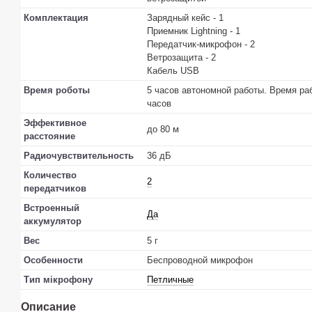
Комплектация
Зарядный кейс - 1
Приемник Lightning - 1
Передатчик-микрофон - 2
Ветрозащита - 2
Кабель USB
Время роботы
5 часов автономной работы. Время ра
часов
Эффективное
до 80 м
расстояние
Радиочувствительность
36 дБ
Количество
2
передатчиков
Встроенный
Да
аккумулятор
Вес
5 г
Особенности
Беспроводной микрофон
Тип мікрофону
Петличные
Описание