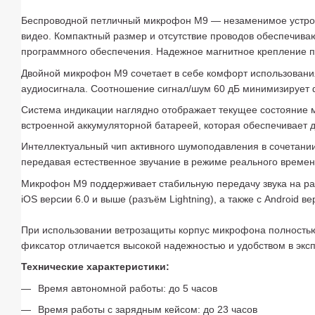
Беспроводной петличный микрофон M9 — незаменимое устройст
видео. Компактный размер и отсутствие проводов обеспечиваю
программного обеспечения. Надежное магнитное крепление п
Двойной микрофон M9 сочетает в себе комфорт использования 
аудиосигнала. Соотношение сигнал/шум 60 дБ минимизирует ф
Система индикации наглядно отображает текущее состояние 
встроенной аккумуляторной батареей, которая обеспечивает д
Интеллектуальный чип активного шумоподавления в сочетании 
передавая естественное звучание в режиме реального времени
Микрофон M9 поддерживает стабильную передачу звука на расс
iOS версии 6.0 и выше (разъём Lightning), а также с Android
При использовании ветрозащиты корпус микрофона полностью 
фиксатор отличается высокой надежностью и удобством в эк
Технические характеристики:
Время автономной работы: до 5 часов
Время работы с зарядным кейсом: до 23 часов