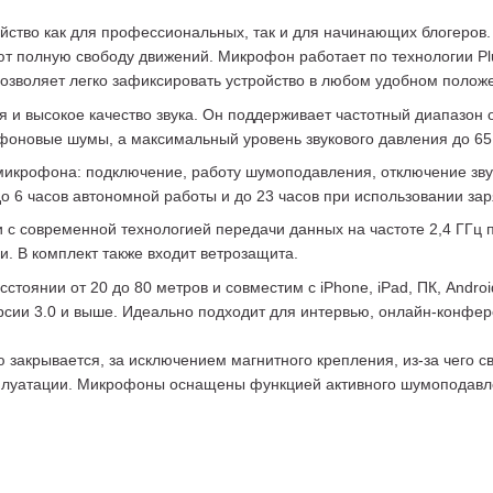
во как для профессиональных, так и для начинающих блогеров. О
т полную свободу движений. Микрофон работает по технологии Plu
озволяет легко зафиксировать устройство в любом удобном полож
и высокое качество звука. Он поддерживает частотный диапазон о
оновые шумы, а максимальный уровень звукового давления до 65 
микрофона: подключение, работу шумоподавления, отключение зву
о 6 часов автономной работы и до 23 часов при использовании зар
с современной технологией передачи данных на частоте 2,4 ГГц п
. В комплект также входит ветрозащита.
тоянии от 20 до 80 метров и совместим с iPhone, iPad, ПК, Andro
 версии 3.0 и выше. Идеально подходит для интервью, онлайн-конфе
закрывается, за исключением магнитного крепления, из-за чего 
сплуатации. Микрофоны оснащены функцией активного шумоподавл