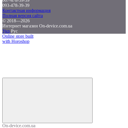
067-478-39-39
093-478-39-39
Контактная информация
Полная версия сайта
© 2018—2026
Интернет магазин On-device.com.ua
Укр
Рус
Online store built
with Horoshop
On-device.com.ua