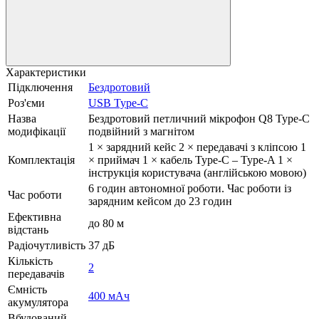
Характеристики
Підключення
Бездротовий
Роз'єми
USB Type-C
Назва
Бездротовий петличний мікрофон Q8 Type-C
модифікації
подвійний з магнітом
1 × зарядний кейс 2 × передавачі з кліпсою 1
Комплектація
× приймач 1 × кабель Type-C – Type-A 1 ×
інструкція користувача (англійською мовою)
6 годин автономної роботи. Час роботи із
Час роботи
зарядним кейсом до 23 годин
Ефективна
до 80 м
відстань
Радіочутливість
37 дБ
Кількість
2
передавачів
Ємність
400 мАч
акумулятора
Вбудований