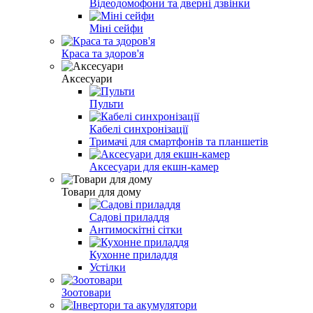
Відеодомофони та дверні дзвінки
Міні сейфи
Краса та здоров'я
Аксесуари
Пульти
Кабелі синхронізації
Тримачі для смартфонів та планшетів
Аксесуари для екшн-камер
Товари для дому
Садові приладдя
Антимоскітні сітки
Кухонне приладдя
Устілки
Зоотовари