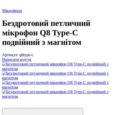
Мікрофони
Бездротовий петличний
мікрофон Q8 Type-C
подвійний з магнітом
Артикул:
q8type-c
Написати відгук
3
3